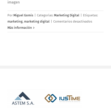
imagen
Por
Miguel Gomis
|
Categorías:
Marketing Digital
|
Etiquetas:
en
marketing
,
marketing digital
|
Comentarios desactivados
Marketing
Más información
Digital,
nuestro
gran
aliado