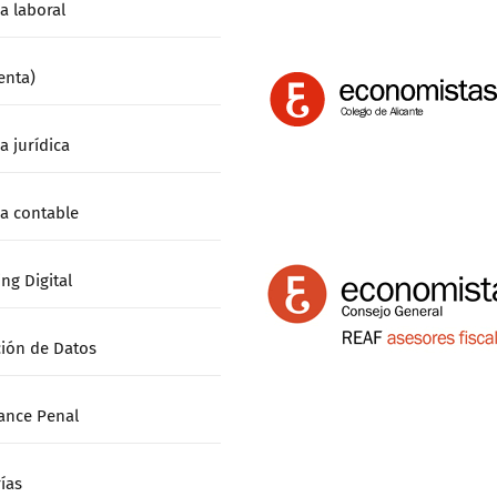
19)
a laboral
aplicable
en
enta)
la
Renta
a jurídica
del
2022
a contable
ng Digital
ión de Datos
ance Penal
ías