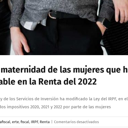
 maternidad de las mujeres que 
able en la Renta del 2022
y de los Servicios de Inversión ha modificado la Ley del IRPF, en e
s impositivos 2020, 2021 y 2022 por parte de las mujeres
en
afiscal
,
erte
,
fiscal
,
IRPF
,
Renta
|
Comentarios desactivados